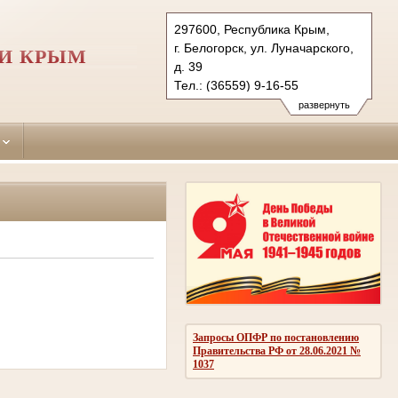
297600, Республика Крым,
г. Белогорск, ул. Луначарского,
КИ КРЫМ
д. 39
Тел.: (36559) 9-16-55
belogorskiy.krm@sudrf.ru
развернуть
Запросы ОПФР по постановлению
Правительства РФ от 28.06.2021 №
1037