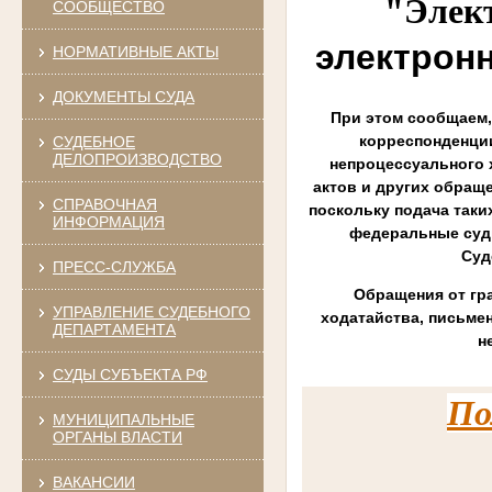
"Элек
СООБЩЕСТВО
электрон
НОРМАТИВНЫЕ АКТЫ
ДОКУМЕНТЫ СУДА
При этом сообщаем,
корреспонденции
СУДЕБНОЕ
ДЕЛОПРОИЗВОДСТВО
непроцессуального 
актов и других обращ
СПРАВОЧНАЯ
поскольку подача таки
ИНФОРМАЦИЯ
федеральные суд
Суд
ПРЕСС-СЛУЖБА
Обращения от гра
УПРАВЛЕНИЕ СУДЕБНОГО
ходатайства, письме
ДЕПАРТАМЕНТА
н
СУДЫ СУБЪЕКТА РФ
По
МУНИЦИПАЛЬНЫЕ
ОРГАНЫ ВЛАСТИ
ВАКАНСИИ