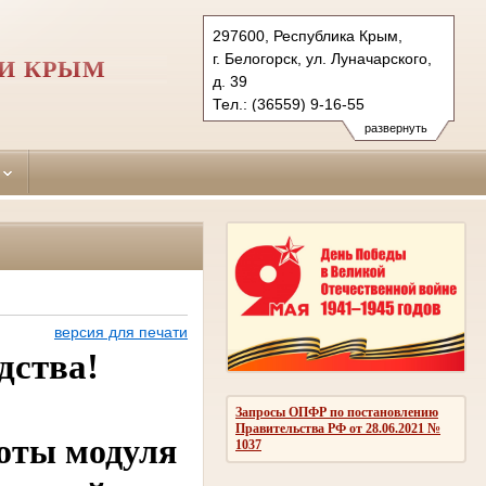
297600, Республика Крым,
г. Белогорск, ул. Луначарского,
КИ КРЫМ
д. 39
Тел.: (36559) 9-16-55
belogorskiy.krm@sudrf.ru
развернуть
версия для печати
дства!
Запросы ОПФР по постановлению
Правительства РФ от 28.06.2021 №
боты модуля
1037