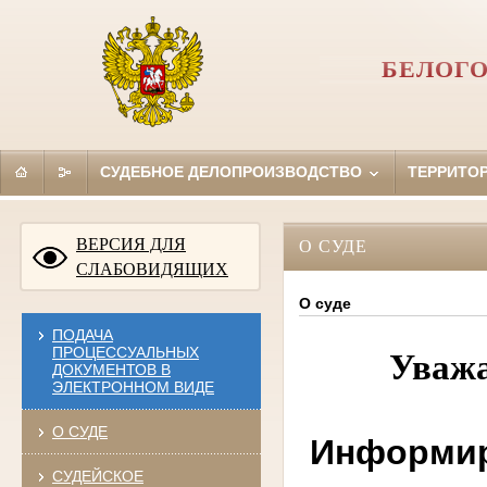
БЕЛОГО
СУДЕБНОЕ ДЕЛОПРОИЗВОДСТВО
ТЕРРИТО
ВЕРСИЯ ДЛЯ
О СУДЕ
СЛАБОВИДЯЩИХ
О суде
ПОДАЧА
ПРОЦЕССУАЛЬНЫХ
Уважа
ДОКУМЕНТОВ В
ЭЛЕКТРОННОМ ВИДЕ
О СУДЕ
Информир
СУДЕЙСКОЕ