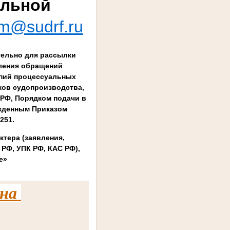
льной
rm@sudrf.ru
тельно для рассылки
вления обращений
опий процессуальных
ков судопроизводства,
 РФ, Порядком подачи в
жденным Приказом
251.
ктера (заявления,
РФ, УПК РФ, КАС РФ),
е»
 на