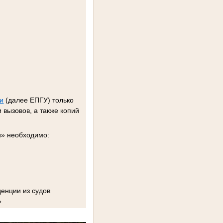
ии
(далее ЕПГУ) только
 вызовов, а также копий
и» необходимо:
енции из судов
»