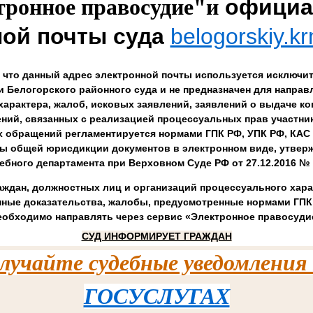
официа
тронное правосудие"и
ной почты суда
belogorskiy.k
 что данный адрес электронной почты используется исключи
 Белогорского районного суда и не предназначен для напра
характера, жалоб, исковых заявлений, заявлений о выдаче к
ений, связанных с реализацией процессуальных прав участни
х обращений регламентируется нормами ГПК РФ, УПК РФ, КАС
ы общей юрисдикции документов в электронном виде, утвер
ебного департамента при Верховном Суде РФ от 27.12.2016 № 
ждан, должностных лиц и организаций процессуального хара
нные доказательства, жалобы, предусмотренные нормами ГПК 
еобходимо направлять через сервис «Электронное правосуди
СУД ИНФОРМИРУЕТ ГРАЖДАН
лучайте судебные уведомления
ГОСУСЛУГАХ