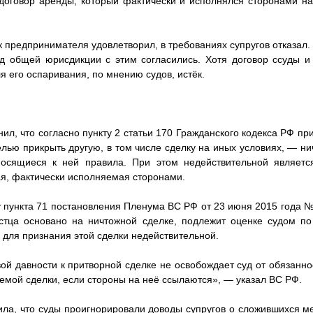
договор аренды, который фактически и исполнялся сторонами на
к предпринимателя удовлетворил, в требованиях супругов отказал.
д общей юрисдикции с этим согласились. Хотя договор ссуды и
ля его оспаривания, по мнению судов, истёк.
л, что согласно пункту 2 статьи 170 Гражданского кодекса РФ пр
елью прикрыть другую, в том числе сделку на иных условиях, — ни
носящиеся к ней правила. При этом недействительной являет
ая, фактически исполняемая сторонами.
лу пункта 71 постановления Пленума ВС РФ от 23 июня 2015 года №
истца основано на ничтожной сделке, подлежит оценке судом по
 для признания этой сделки недействительной.
ой давности к притворной сделке не освобождает суд от обязанно
емой сделки, если стороны на неё ссылаются», — указал ВС РФ.
ла, что суды проигнорировали доводы супругов о сложившихся 