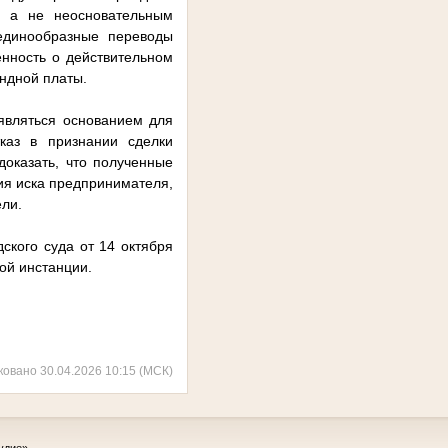
, а не неосновательным
 единообразные переводы
нность о действительном
ендной платы.
 являться основанием для
тказ в признании сделки
доказать, что полученные
ия иска предпринимателя,
ели.
ского суда от 14 октября
ой инстанции.
ковано 30.04.2026 10:15 (МСК)
удие»