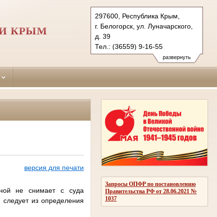
297600, Республика Крым,
г. Белогорск, ул. Луначарского,
КИ КРЫМ
д. 39
Тел.: (36559) 9-16-55
belogorskiy.krm@sudrf.ru
развернуть
версия для печати
Запросы ОПФР по постановлению
ьной не снимает с суда
Правительства РФ от 28.06.2021 №
1037
, следует из определения