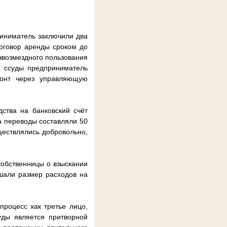
иниматель заключили два
оговор аренды сроком до
езвозмездного пользования
м ссуды предприниматель
монт через управляющую
ства на банковский счёт
а переводы составляли 50
ществлялись добровольно,
собственницы о взыскании
шали размер расходов на
процесс как третье лицо,
уды является притворной