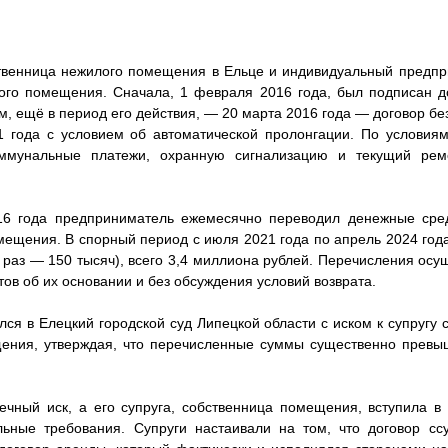
ственница нежилого помещения в Ельце и индивидуальный предпр
того помещения. Сначала, 1 февраля 2016 года, был подписан д
тем, ещё в период его действия, — 20 марта 2016 года — договор б
1 года с условием об автоматической пролонгации. По условия
оммунальные платежи, охранную сигнализацию и текущий ре
16 года предприниматель ежемесячно переводил денежные сред
мещения. В спорный период с июля 2021 года по апрель 2024 год
н раз — 150 тысяч), всего 3,4 миллиона рублей. Перечисления осу
ов об их основании и без обсуждения условий возврата.
ся в Елецкий городской суд Липецкой области с иском к супругу 
щения, утверждая, что перечисленные суммы существенно превы
ечный иск, а его супруга, собственница помещения, вступила в 
ьные требования. Супруги настаивали на том, что договор сс