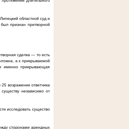
 протяжении длительного
 Липецкий областной суд и
 был признан притворной
итворная сделка — то есть
чтожна, а к прикрываемой
ся именно прикрывающая
 25 возражение ответчика
 существу независимо от
сти исследовать существо
между сторонами арендных