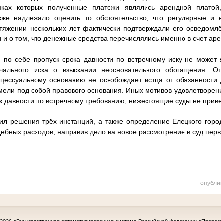
мках которых полученные платежи являлись арендной платой
же надлежало оценить то обстоятельство, что регулярные и
тяжении нескольких лет фактически подтверждали его осведомлё
 и о том, что денежные средства перечислялись именно в счет ар
м по себе пропуск срока давности по встречному иску не может
чального иска о взыскании неосновательного обогащения. О
цессуальному основанию не освобождает истца от обязанности 
имели под собой правового основания. Иных мотивов удовлетворен
к давности по встречному требованию, нижестоящие суды не прив
л решения трёх инстанций, а также определение Елецкого город
дебных расходов, направив дело на новое рассмотрение в суд перв
опубли
-2026
«Государственная автоматизированная система Российской Федерации «Правос